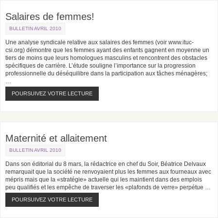
Salaires de femmes!
BULLETIN AVRIL 2010
Une analyse syndicale relative aux salaires des femmes (voir www.ituc-
csi.org) démontre que les femmes ayant des enfants gagnent en moyenne un
tiers de moins que leurs homologues masculins et rencontrent des obstacles
spécifiques de carrière. L’étude souligne l’importance sur la progression
professionnelle du déséquilibre dans la participation aux tâches ménagères;
…
POURSUIVEZ VOTRE LECTURE
Maternité et allaitement
BULLETIN AVRIL 2010
Dans son éditorial du 8 mars, la rédactrice en chef du Soir, Béatrice Delvaux
remarquait que la société ne renvoyaient plus les femmes aux fourneaux avec
mépris mais que la «stratégie» actuelle qui les maintient dans des emplois
peu qualifiés et les empêche de traverser les «plafonds de verre» perpétue …
POURSUIVEZ VOTRE LECTURE