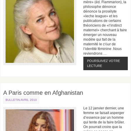
mère» (éd. Flammarion), la
philosophe dénonce
dénonce la prosélyte
«leche league» et les
publications de certains
théoriciens de «l’instinct
maternel» cherchant à faire
émerger un nouveau
modèle qui fait de la
maternité le c½ur de
l’identité féminine .Nous
reviendrons …
POURSUIVEZ VOTRE
LECTURE
A Paris comme en Afghanistan
BULLETIN AVRIL 2010
Le 12 janvier dernier, une
femme se faisait asperger
d’essence par un homme
qui tente de la faire brûler.
On pourrait croire que la