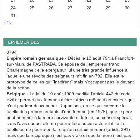
17
18
19
20
21
22
23
24
25
26
27
28
29
30
31
« fév
ÉPHÉMÉRIDES
0794
Empire romain germanique
- Décès le 10 août 794 à Francfort-
sur-Main, de FASTRADA, 3e épouse de l'empereur franc
Charlemagne ; elle exerça sur lui une très grande influence à
laquelle une révolte des seigneurs mit fin en 792. Elle est le
prototype de celles qui "inspirent" mais n'occupent pas le devant
de la scène.
Belgique
- La loi du 10 août 1909 modifie l'article 442 du code
civil et permet aux femmes d'être tutrices même d'un mineur qui
n'est par leur descendant. Rappelons, en ce qui concerne la
tutelle des propres enfants d'une femme (en 1975), que le père
peut nommer à la mère survivante et tutrice, un conseil spécial,
sans l'avis duquel elle ne pourra faire aucun acte relatif à la
tutelle ou ne pourra en faire qu'un certain nombre (article 391)
mais que la réciproque n'est pas vraie et que la mère n'est pas