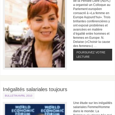
de la Pensée Libre (AEPL)
a organisé un Colloque au
Parlement européen
consacré à «La femme en
Europe Aujourd’hui». Trois
brillantes conférencières y
ont exposé problèmes et
avancées en matière
d’égalité entre hommes et
femmes en Europe: N.
Delaise («Choisir la cause
des femmes») …
POURSUIVEZ VOTRE
LECTURE
Inégalités salariales toujours
BULLETIN AVRIL 2010
Une étude sur les inégalités
salariales Femme/Homme
dans le monde: La