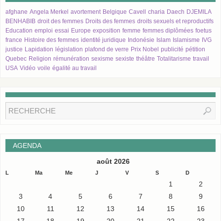
afghane
Angela Merkel
avortement
Belgique
Cavell
charia
Daech
DJEMILA
BENHABIB
droit des femmes
Droits des femmes
droits sexuels et reproductifs
Education
emploi
essai
Europe
exposition
femme
femmes diplômées
foetus
france
Histoire des femmes
identité juridique
Indonésie
Islam
Islamisme
IVG
justice
Lapidation
législation
plafond de verre
Prix Nobel
publicité
pétition
Quebec
Religion
rémunération
sexisme
sexiste
théâtre
Totalitarisme
travail
USA
Vidéo
voile
égalité au travail
AGENDA
août 2026
L
Ma
Me
J
V
S
D
1
2
3
4
5
6
7
8
9
10
11
12
13
14
15
16