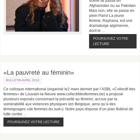
scène se passe en
Afghanistan ou au Pakistan.
Mais non, elle se passe en
plein Paris! La jeune
femme, Rayhana, est une
dramaturge algérienne,
dont le …
POURSUIVEZ VOTRE
LECTURE
«La pauvreté au féminin»
BULLETIN AVRIL 2010
Ce colloque international (organisé le2 mars dernier par l’ASBL «Collectif des
femmes» de Louvain-la-Neuve www.collectifdesfemmes.be) a proposé
plusieurs exposés concernant la précarité au féminin, accrue par la
vulnérabilité aux violences physiques (en Belgique, ainsi qu’à des
témoignages «de femmes du sud»). Notre pays dispose d’un plan fédéral de
lutte contre …
POURSUIVEZ VOTRE LECTURE