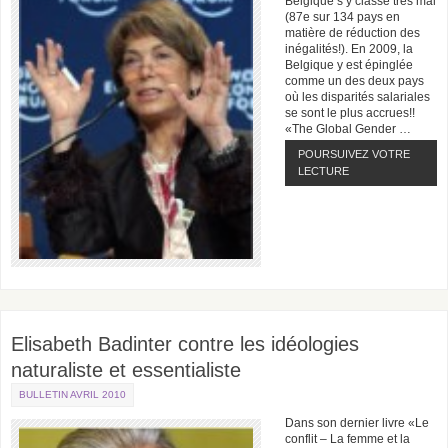
Belgique s’y classe très mal
(87e sur 134 pays en
matière de réduction des
inégalités!). En 2009, la
Belgique y est épinglée
comme un des deux pays
où les disparités salariales
se sont le plus accrues!!
«The Global Gender …
POURSUIVEZ VOTRE
LECTURE
Elisabeth Badinter contre les idéologies
naturaliste et essentialiste
BULLETIN AVRIL 2010
Dans son dernier livre «Le
conflit – La femme et la