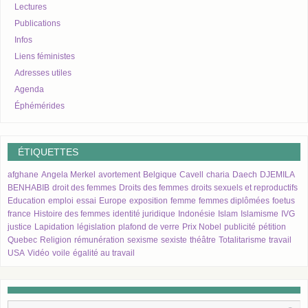
Lectures
Publications
Infos
Liens féministes
Adresses utiles
Agenda
Éphémérides
ÉTIQUETTES
afghane
Angela Merkel
avortement
Belgique
Cavell
charia
Daech
DJEMILA
BENHABIB
droit des femmes
Droits des femmes
droits sexuels et reproductifs
Education
emploi
essai
Europe
exposition
femme
femmes diplômées
foetus
france
Histoire des femmes
identité juridique
Indonésie
Islam
Islamisme
IVG
justice
Lapidation
législation
plafond de verre
Prix Nobel
publicité
pétition
Quebec
Religion
rémunération
sexisme
sexiste
théâtre
Totalitarisme
travail
USA
Vidéo
voile
égalité au travail