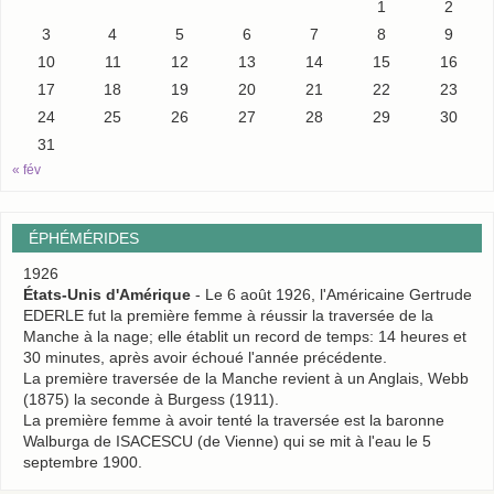
1
2
3
4
5
6
7
8
9
10
11
12
13
14
15
16
17
18
19
20
21
22
23
24
25
26
27
28
29
30
31
« fév
ÉPHÉMÉRIDES
1926
États-Unis d'Amérique
- Le 6 août 1926, l'Américaine Gertrude
EDERLE fut la première femme à réussir la traversée de la
Manche à la nage; elle établit un record de temps: 14 heures et
30 minutes, après avoir échoué l'année précédente.
La première traversée de la Manche revient à un Anglais, Webb
(1875) la seconde à Burgess (1911).
La première femme à avoir tenté la traversée est la baronne
Walburga de ISACESCU (de Vienne) qui se mit à l'eau le 5
septembre 1900.