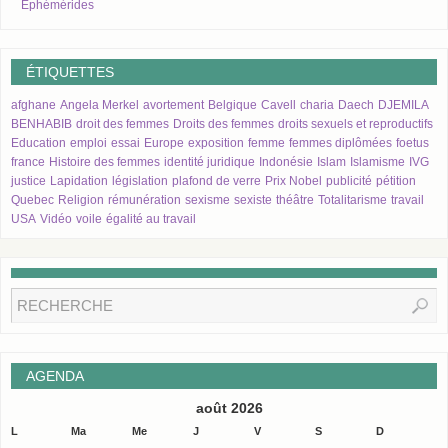
Éphémérides
ÉTIQUETTES
afghane
Angela Merkel
avortement
Belgique
Cavell
charia
Daech
DJEMILA
BENHABIB
droit des femmes
Droits des femmes
droits sexuels et reproductifs
Education
emploi
essai
Europe
exposition
femme
femmes diplômées
foetus
france
Histoire des femmes
identité juridique
Indonésie
Islam
Islamisme
IVG
justice
Lapidation
législation
plafond de verre
Prix Nobel
publicité
pétition
Quebec
Religion
rémunération
sexisme
sexiste
théâtre
Totalitarisme
travail
USA
Vidéo
voile
égalité au travail
AGENDA
août 2026
L
Ma
Me
J
V
S
D