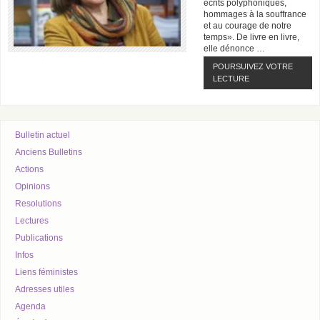
écrits polyphoniques,
hommages à la souffrance
et au courage de notre
temps». De livre en livre,
elle dénonce …
POURSUIVEZ VOTRE
LECTURE
Bulletin actuel
Anciens Bulletins
Actions
Opinions
Resolutions
Lectures
Publications
Infos
Liens féministes
Adresses utiles
Agenda