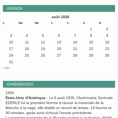
AGENDA
août 2026
L
Ma
Me
J
V
S
D
1
2
3
4
5
6
7
8
9
10
11
12
13
14
15
16
17
18
19
20
21
22
23
24
25
26
27
28
29
30
31
« fév
ÉPHÉMÉRIDES
1926
États-Unis d'Amérique
- Le 6 août 1926, l'Américaine Gertrude
EDERLE fut la première femme à réussir la traversée de la
Manche à la nage; elle établit un record de temps: 14 heures et
30 minutes, après avoir échoué l'année précédente.
La première traversée de la Manche revient à un Anglais, Webb