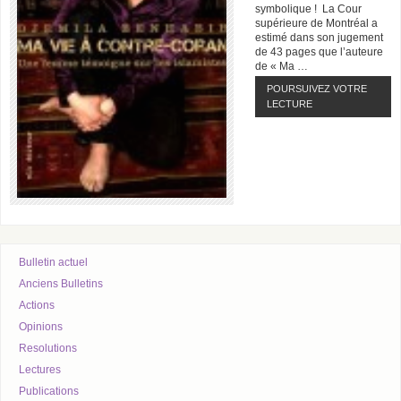
symbolique ! La Cour
supérieure de Montréal a
estimé dans son jugement
de 43 pages que l’auteure
de « Ma …
POURSUIVEZ VOTRE
LECTURE
Bulletin actuel
Anciens Bulletins
Actions
Opinions
Resolutions
Lectures
Publications