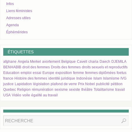
Infos
Liens féministes
Adresses utiles
Agenda
Éphémérides
ÉTIQUETTES
afghane
Angela Merkel
avortement
Belgique
Cavell
charia
Daech
DJEMILA
BENHABIB
droit des femmes
Droits des femmes
droits sexuels et reproductifs
Education
emploi
essai
Europe
exposition
femme
femmes diplômées
foetus
france
Histoire des femmes
identité juridique
Indonésie
Islam
Islamisme
IVG
justice
Lapidation
législation
plafond de verre
Prix Nobel
publicité
pétition
Quebec
Religion
rémunération
sexisme
sexiste
théâtre
Totalitarisme
travail
USA
Vidéo
voile
égalité au travail