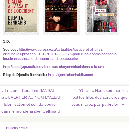
S.D.
Sources :
http://www.lapresse.ca/actualites/justice-et-affaires-
criminelles/proces/201612/13/01-5050925-poursuite-contre-benhabib-
lecole-musulmane-de-montreal-deboutee.php
http://soquij.qc.ca/fr/services-aux-citoyens/decisions-a-la-une
Blog de Djemila Benhabib :
http://djemilabenhabib.com/
«
Lecture : Boualem SANSAL,
Théâtre : « Nous sommes les
GOUVERNER AU NOM D’ALLAH
petites filles des sorcières que
–Islamisation et soif de pouvoir
vous n’avez pas pu brûler ! »
»
dans le monde arabe, Gallimard
Bulletin actuel