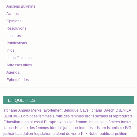
Anciens Bulletins
Actions
Opinions
Resolutions
Lectures
Publications
Infos
Liens féministes
Adresses utiles
Agenda
Éphémérides
ÉTIQUETTES
afghane
Angela Merkel
avortement
Belgique
Cavell
charia
Daech
DJEMILA
BENHABIB
droit des femmes
Droits des femmes
droits sexuels et reproductifs
Education
emploi
essai
Europe
exposition
femme
femmes diplômées
foetus
france
Histoire des femmes
identité juridique
Indonésie
Islam
Islamisme
IVG
justice
Lapidation
législation
plafond de verre
Prix Nobel
publicité
pétition