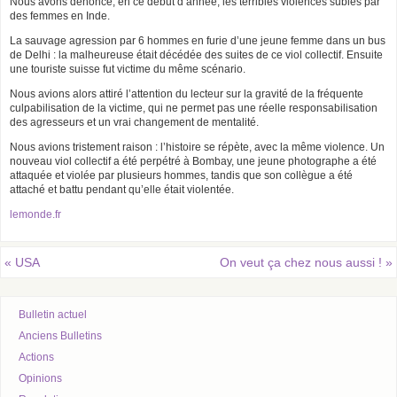
Nous avons dénoncé, en ce début d’année, les terribles violences subies par
des femmes en Inde.
La sauvage agression par 6 hommes en furie d’une jeune femme dans un bus
de Delhi : la malheureuse était décédée des suites de ce viol collectif. Ensuite
une touriste suisse fut victime du même scénario.
Nous avions alors attiré l’attention du lecteur sur la gravité de la fréquente
culpabilisation de la victime, qui ne permet pas une réelle responsabilisation
des agresseurs et un vrai changement de mentalité.
Nous avions tristement raison : l’histoire se répète, avec la même violence. Un
nouveau viol collectif a été perpétré à Bombay, une jeune photographe a été
attaquée et violée par plusieurs hommes, tandis que son collègue a été
attaché et battu pendant qu’elle était violentée.
lemonde.fr
«
USA
On veut ça chez nous aussi !
»
Bulletin actuel
Anciens Bulletins
Actions
Opinions