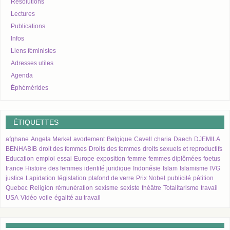
Resolutions
Lectures
Publications
Infos
Liens féministes
Adresses utiles
Agenda
Éphémérides
ÉTIQUETTES
afghane
Angela Merkel
avortement
Belgique
Cavell
charia
Daech
DJEMILA
BENHABIB
droit des femmes
Droits des femmes
droits sexuels et reproductifs
Education
emploi
essai
Europe
exposition
femme
femmes diplômées
foetus
france
Histoire des femmes
identité juridique
Indonésie
Islam
Islamisme
IVG
justice
Lapidation
législation
plafond de verre
Prix Nobel
publicité
pétition
Quebec
Religion
rémunération
sexisme
sexiste
théâtre
Totalitarisme
travail
USA
Vidéo
voile
égalité au travail