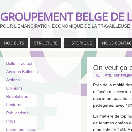
GROUPEMENT BELGE DE L
POUR L'ÉMANCIPATION ÉCONOMIQUE DE LA TRAVAILLEUSE
NOS BUTS
STRUCTURE
HISTORIQUE
NOUS CONTAC
Bulletin actuel
On veut ça c
Anciens Bulletins
BULLETIN SEPTEMBR
Actions
Près de la moitié de
Opinions
diffusée à l’occasion
Resolutions
quasiment passée ina
Lectures
pédégères, avec 49% 
Publications
En matière de top m
Infos
de femmes dotées de 
Liens féministes
mondiale de 24%. A c