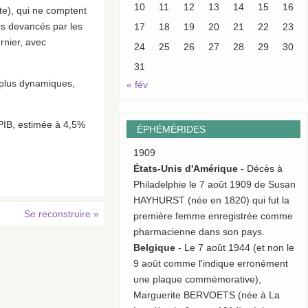
10
11
12
13
14
15
16
te), qui ne comptent
rs devancés par les
17
18
19
20
21
22
23
rnier, avec
24
25
26
27
28
29
30
31
 plus dynamiques,
« fév
 PIB, estimée à 4,5%
ÉPHÉMÉRIDES
1909
États-Unis d'Amérique
- Décès à
Philadelphie le 7 août 1909 de Susan
HAYHURST (née en 1820) qui fut la
Se reconstruire
»
première femme enregistrée comme
pharmacienne dans son pays.
Belgique
- Le 7 août 1944 (et non le
9 août comme l'indique erronément
une plaque commémorative),
Marguerite BERVOETS (née à La