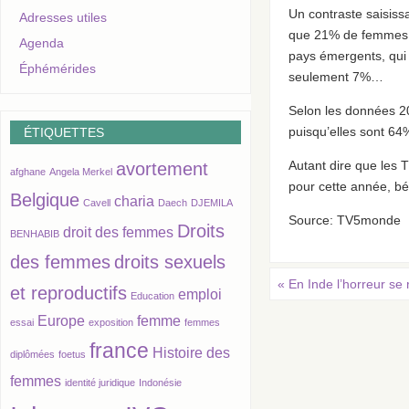
Un contraste saisiss
Adresses utiles
que 21% de femmes jo
Agenda
pays émergents, qui 
Éphémérides
seulement 7%…
Selon les données 2
puisqu’elles sont 64
ÉTIQUETTES
Autant dire que les 
avortement
afghane
Angela Merkel
pour cette année, bé
Belgique
charia
Cavell
Daech
DJEMILA
Source: TV5monde
Droits
droit des femmes
BENHABIB
des femmes
droits sexuels
«
En Inde l’horreur se 
et reproductifs
emploi
Education
Europe
femme
essai
exposition
femmes
france
Histoire des
diplômées
foetus
femmes
identité juridique
Indonésie