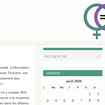
onde. L’information,
Grant Thornton, est
AGENDA
lassement des
août 2026
e !
L
Ma
Me
J
V
S
D
u’on y compte 36%
1
2
érieure à la moyenne
3
4
5
6
7
8
9
s dans les affaires.