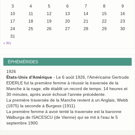
3
4
5
6
7
8
9
10
11
12
13
14
15
16
17
18
19
20
21
22
23
24
25
26
27
28
29
30
31
« fév
ÉPHÉMÉRIDES
1926
États-Unis d'Amérique
- Le 6 août 1926, l'Américaine Gertrude
EDERLE fut la première femme à réussir la traversée de la
Manche à la nage; elle établit un record de temps: 14 heures et
30 minutes, après avoir échoué l'année précédente.
La première traversée de la Manche revient à un Anglais, Webb
(1875) la seconde à Burgess (1911).
La première femme à avoir tenté la traversée est la baronne
Walburga de ISACESCU (de Vienne) qui se mit à l'eau le 5
septembre 1900.