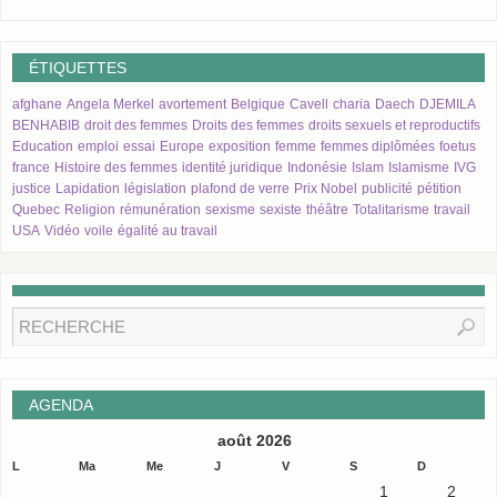
ÉTIQUETTES
afghane
Angela Merkel
avortement
Belgique
Cavell
charia
Daech
DJEMILA
BENHABIB
droit des femmes
Droits des femmes
droits sexuels et reproductifs
Education
emploi
essai
Europe
exposition
femme
femmes diplômées
foetus
france
Histoire des femmes
identité juridique
Indonésie
Islam
Islamisme
IVG
justice
Lapidation
législation
plafond de verre
Prix Nobel
publicité
pétition
Quebec
Religion
rémunération
sexisme
sexiste
théâtre
Totalitarisme
travail
USA
Vidéo
voile
égalité au travail
AGENDA
août 2026
L
Ma
Me
J
V
S
D
1
2