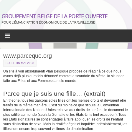
GROUPEMENT BELGE DE LA PORTE OUVERTE
POUR L'ÉMANCIPATION ÉCONOMIQUE DE LA TRAVAILLEUSE
www.parceque.org
BULLETIN MAI 2008
Un site à voir absolument! Plan Belgique propose de réagir à ce que nous
avons déjà plusieurs fois dénoncé comme le scandale du siècle: la situation
faite aux Filles et aux Femmes dans le monde.
Parce que je suis une fille… (extrait)
En théorie, tous les garçons et les filles ont les mêmes droits et devraient être
traités de la même manière. C’est du moins ce que stipule la Convention
internationale des Nations Unies relative aux droits de l’enfant, le document le
plus ratifié au monde (seuls la Somalie et les États-Unis font exception). Tous
les États signataires se sont engagés à faire appliquer les droits de l’enfant
sans distinction de sexe. Mais la réalité déçoit et inquiète: indéniablement, les
filles sont encore trop souvent victimes de discrimination.