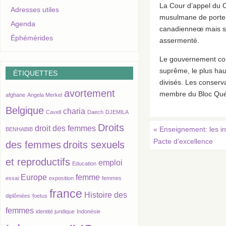
La Cour d’appel du C
Adresses utiles
musulmane de porter
Agenda
canadienneœ mais seu
Éphémérides
assermenté.
Le gouvernement cons
suprême, le plus hau
ÉTIQUETTES
divisés. Les conserv
avortement
membre du Bloc Québ
afghane
Angela Merkel
Belgique
charia
Cavell
Daech
DJEMILA
Droits
droit des femmes
«
Enseignement: les in
BENHABIB
Pacte d’excellence
des femmes
droits sexuels
et reproductifs
emploi
Education
Europe
femme
essai
exposition
femmes
france
Histoire des
diplômées
foetus
femmes
identité juridique
Indonésie