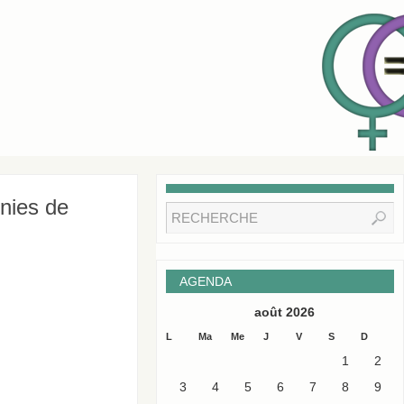
onies de
AGENDA
août 2026
L
Ma
Me
J
V
S
D
1
2
3
4
5
6
7
8
9