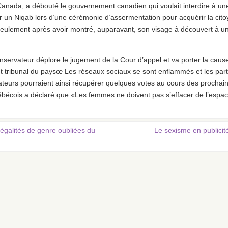
anada, a débouté le gouvernement canadien qui voulait interdire à un
 un Niqab lors d’une cérémonie d’assermentation pour acquérir la cit
lement après avoir montré, auparavant, son visage à découvert à un o
ervateur déplore le jugement de la Cour d’appel et va porter la caus
t tribunal du paysœ Les réseaux sociaux se sont enflammés et les parti
ateurs pourraient ainsi récupérer quelques votes au cours des prochain
écois a déclaré que «Les femmes ne doivent pas s’effacer de l’espac
égalités de genre oubliées du
Le sexisme en publicit