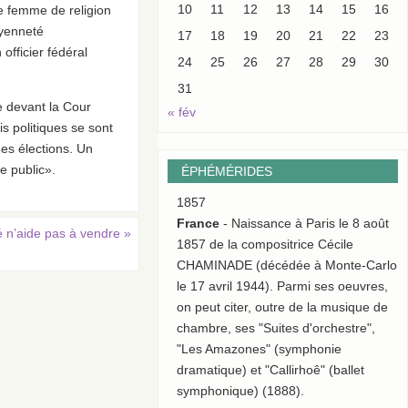
10
11
12
13
14
15
16
e femme de religion
oyenneté
17
18
19
20
21
22
23
fficier fédéral
24
25
26
27
28
29
30
31
e devant la Cour
« fév
s politiques se sont
es élections. Un
e public».
ÉPHÉMÉRIDES
1857
France
- Naissance à Paris le 8 août
é n’aide pas à vendre
»
1857 de la compositrice Cécile
CHAMINADE (décédée à Monte-Carlo
le 17 avril 1944). Parmi ses oeuvres,
on peut citer, outre de la musique de
chambre, ses "Suites d'orchestre",
"Les Amazones" (symphonie
dramatique) et "Callirhoê" (ballet
symphonique) (1888).