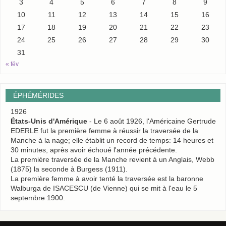
3
4
5
6
7
8
9
10
11
12
13
14
15
16
17
18
19
20
21
22
23
24
25
26
27
28
29
30
31
« fév
ÉPHÉMÉRIDES
1926
États-Unis d'Amérique
- Le 6 août 1926, l'Américaine Gertrude
EDERLE fut la première femme à réussir la traversée de la
Manche à la nage; elle établit un record de temps: 14 heures et
30 minutes, après avoir échoué l'année précédente.
La première traversée de la Manche revient à un Anglais, Webb
(1875) la seconde à Burgess (1911).
La première femme à avoir tenté la traversée est la baronne
Walburga de ISACESCU (de Vienne) qui se mit à l'eau le 5
septembre 1900.