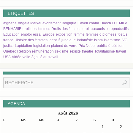
ÉTIQUETTES
afghane
Angela Merkel
avortement
Belgique
Cavell
charia
Daech
DJEMILA
BENHABIB
droit des femmes
Droits des femmes
droits sexuels et reproductifs
Education
emploi
essai
Europe
exposition
femme
femmes diplômées
foetus
france
Histoire des femmes
identité juridique
Indonésie
Islam
Islamisme
IVG
justice
Lapidation
législation
plafond de verre
Prix Nobel
publicité
pétition
Quebec
Religion
rémunération
sexisme
sexiste
théâtre
Totalitarisme
travail
USA
Vidéo
voile
égalité au travail
AGENDA
août 2026
L
Ma
Me
J
V
S
D
1
2