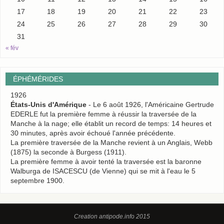
17
18
19
20
21
22
23
24
25
26
27
28
29
30
31
« fév
ÉPHÉMÉRIDES
1926
États-Unis d'Amérique
- Le 6 août 1926, l'Américaine Gertrude
EDERLE fut la première femme à réussir la traversée de la
Manche à la nage; elle établit un record de temps: 14 heures et
30 minutes, après avoir échoué l'année précédente.
La première traversée de la Manche revient à un Anglais, Webb
(1875) la seconde à Burgess (1911).
La première femme à avoir tenté la traversée est la baronne
Walburga de ISACESCU (de Vienne) qui se mit à l'eau le 5
septembre 1900.
Creation antipode.info 2015