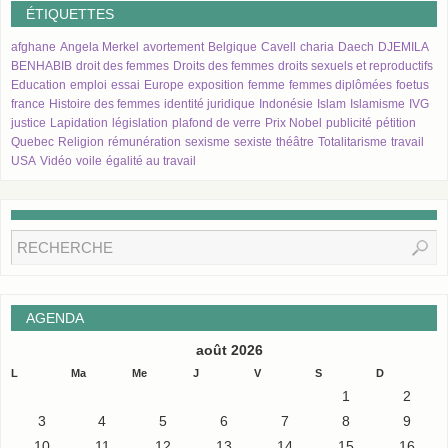
ÉTIQUETTES
afghane
Angela Merkel
avortement
Belgique
Cavell
charia
Daech
DJEMILA
BENHABIB
droit des femmes
Droits des femmes
droits sexuels et reproductifs
Education
emploi
essai
Europe
exposition
femme
femmes diplômées
foetus
france
Histoire des femmes
identité juridique
Indonésie
Islam
Islamisme
IVG
justice
Lapidation
législation
plafond de verre
Prix Nobel
publicité
pétition
Quebec
Religion
rémunération
sexisme
sexiste
théâtre
Totalitarisme
travail
USA
Vidéo
voile
égalité au travail
AGENDA
août 2026
L
Ma
Me
J
V
S
D
1
2
3
4
5
6
7
8
9
10
11
12
13
14
15
16