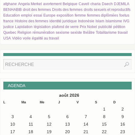
afghane
Angela Merkel
avortement
Belgique
Cavell
charia
Daech
DJEMILA
BENHABIB
droit des femmes
Droits des femmes
droits sexuels et reproductifs
Education
emploi
essai
Europe
exposition
femme
femmes diplômées
foetus
france
Histoire des femmes
identité juridique
Indonésie
Islam
Islamisme
IVG
justice
Lapidation
législation
plafond de verre
Prix Nobel
publicité
pétition
Quebec
Religion
rémunération
sexisme
sexiste
théâtre
Totalitarisme
travail
USA
Vidéo
voile
égalité au travail
AGENDA
août 2026
L
Ma
Me
J
V
S
D
1
2
3
4
5
6
7
8
9
10
11
12
13
14
15
16
17
18
19
20
21
22
23