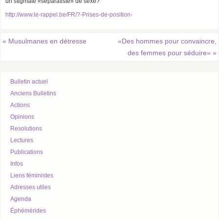
un stigmate «séparatiste» de sexe?
http://www.le-rappel.be/FR/?-Prises-de-position-
«
Musulmanes en détresse
«Des hommes pour convaincre,
des femmes pour séduire»
»
Bulletin actuel
Anciens Bulletins
Actions
Opinions
Resolutions
Lectures
Publications
Infos
Liens féministes
Adresses utiles
Agenda
Éphémérides