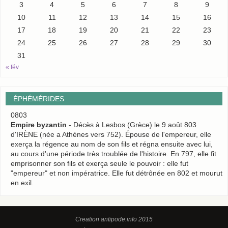
3
4
5
6
7
8
9
10
11
12
13
14
15
16
17
18
19
20
21
22
23
24
25
26
27
28
29
30
31
« fév
ÉPHÉMÉRIDES
0803
Empire byzantin
- Décès à Lesbos (Grèce) le 9 août 803
d'IRÈNE (née a Athènes vers 752). Épouse de l'empereur, elle
exerça la régence au nom de son fils et régna ensuite avec lui,
au cours d'une période très troublée de l'histoire. En 797, elle fit
emprisonner son fils et exerça seule le pouvoir : elle fut
"empereur" et non impératrice. Elle fut détrônée en 802 et mourut
en exil.
Creation antipode.info 2015