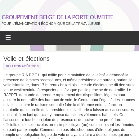
GROUPEMENT BELGE DE LA PORTE OUVERTE
POUR L'ÉMANCIPATION ÉCONOMIQUE DE LA TRAVAILLEUSE
Voile et élections
BULLETIN AOÛT 2010
Le groupe R.A.P.P.E.L. qui milite pour le maintien de la laïcité a dénoncé la
présence de femmes assesseures, et même présidente de bureau, portant le
voile islamique, dans 17 bureaux bruxellois. Le code électoral ne dit rien sur la
tenue vestimentaire à respecter et n’évoque pas le principe de neutralité. Le
RAPPEL demande de prendre rapidement des dispositions légales pour
assurer la neutralité des bureaux de vote; le Centre pour l’égalité des chances
et la lutte contre le racisme souhaite faire la différence entre la fonction
d’autorité qui est celle de la présidence et la liberté à laisser aux assesseures
qui sont là en tant que «citoyennes» dans leurs vêtements habituels. Or
l’asseseur-e touche un jeton de présence et doit suivre une procédure
officielle et n’est donc plus un-e simple citoyen(ne) comme le sont les témoins
de parti par exemple. Comment ne pas être choquées d’être obligées de
remplir une obligation légale de vote en ayant à faire à des femmes qui portent