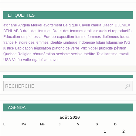
ÉTIQUETTES
afghane
Angela Merkel
avortement
Belgique
Cavell
charia
Daech
DJEMILA
BENHABIB
droit des femmes
Droits des femmes
droits sexuels et reproductifs
Education
emploi
essai
Europe
exposition
femme
femmes diplômées
foetus
france
Histoire des femmes
identité juridique
Indonésie
Islam
Islamisme
IVG
justice
Lapidation
législation
plafond de verre
Prix Nobel
publicité
pétition
Quebec
Religion
rémunération
sexisme
sexiste
théâtre
Totalitarisme
travail
USA
Vidéo
voile
égalité au travail
AGENDA
août 2026
L
Ma
Me
J
V
S
D
1
2