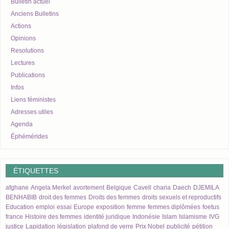
Bulletin actuel
Anciens Bulletins
Actions
Opinions
Resolutions
Lectures
Publications
Infos
Liens féministes
Adresses utiles
Agenda
Éphémérides
ÉTIQUETTES
afghane
Angela Merkel
avortement
Belgique
Cavell
charia
Daech
DJEMILA
BENHABIB
droit des femmes
Droits des femmes
droits sexuels et reproductifs
Education
emploi
essai
Europe
exposition
femme
femmes diplômées
foetus
france
Histoire des femmes
identité juridique
Indonésie
Islam
Islamisme
IVG
justice
Lapidation
législation
plafond de verre
Prix Nobel
publicité
pétition