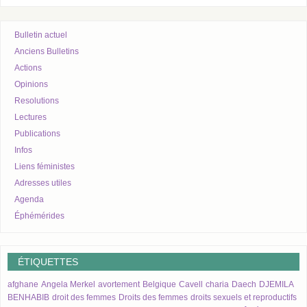
Bulletin actuel
Anciens Bulletins
Actions
Opinions
Resolutions
Lectures
Publications
Infos
Liens féministes
Adresses utiles
Agenda
Éphémérides
ÉTIQUETTES
afghane
Angela Merkel
avortement
Belgique
Cavell
charia
Daech
DJEMILA
BENHABIB
droit des femmes
Droits des femmes
droits sexuels et reproductifs