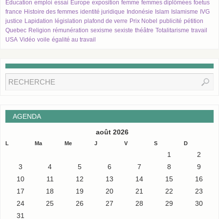
Education
emploi
essai
Europe
exposition
femme
femmes diplômées
foetus
france
Histoire des femmes
identité juridique
Indonésie
Islam
Islamisme
IVG
justice
Lapidation
législation
plafond de verre
Prix Nobel
publicité
pétition
Quebec
Religion
rémunération
sexisme
sexiste
théâtre
Totalitarisme
travail
USA
Vidéo
voile
égalité au travail
AGENDA
août 2026
L
Ma
Me
J
V
S
D
1
2
3
4
5
6
7
8
9
10
11
12
13
14
15
16
17
18
19
20
21
22
23
24
25
26
27
28
29
30
31